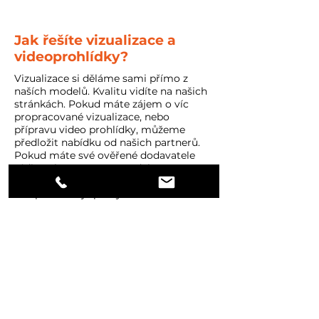
Jak řešíte vizualizace a
videoprohlídky?
Vizualizace si děláme sami přímo z
naších modelů. Kvalitu vidíte na našich
stránkách. Pokud máte zájem o víc
propracované vizualizace, nebo
přípravu video prohlídky, můžeme
předložit nabídku od našich partnerů.
Pokud máte své ověřené dodavatele
rádi poskytneme 3D model a
součinnost.
Vše pro co nejlepší výsledek
Oběháte i úřady?
Ano oběháme.
Úřady si vždy bereme na starost a to již
od studie.