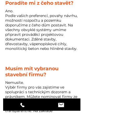
Poradíte mi z čeho stavět?
Ano.
Podle vašich preferencí, povahy návrhu,
možností rozpočtu a pozemku
doporučíme z čeho dům postavit. Na
všechny obvyklé systémy umíme
připravit prováděcí projektovou
dokumentaci. Zděné stavby,
dřevostavby, vápenopískové cihly,
monolitický beton nebo hliněné stavby.
Musím mít vybranou
stavební firmu?
Nemusíte.
Výběr firmy pro vás zajistíme ve
spolupráci s technickým dozorem a
právníkem. Můžete nominovat firmy ze
svého okolí nebo je promíchat s našimi
kontakty. Výběr provádíme
transparentně. Na základě
domluvených kritérií vám doporučíme,