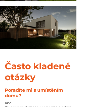
Často kladené
otázky
Poradíte mi s umístěním
domu?
Ano.