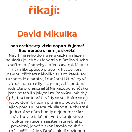
říkají:
David Mikulka
noa architekty vřele doporučujeme!
Spolupráce s nimi je skvělá!
Návrh našeho domu je ukázka nalezení
souladu jejich zkušeností a tvůrčího ducha
s našimi požadavky a představami. Moc se
nám líbí způsob práce - v každé verzi
návrhu přichází několik variant, které jsou
různorodé a nabízejí možnosti které by vás
vůbec nenapadly - to je největší přidaná
hodnota profesionálů! Na každou schůzku
jsme se těšili s jakými zajímavými návrhy
přijdou tentokrát - vždy se vcítěním se a
respektem k našim přáním a potřebám.
Jejich precizní práce, zkušenosti a obratné
jednání se nám hodily nejenom ve fázi
návrhu, ale také při tvorby projektové
dokumentace a zajištění stavebního
povolení, jehož získání trvalo pouhé 2
měsíce!!!!, což je v Brně a okolí nevídaná