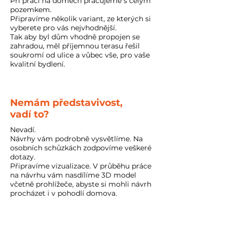
Při práci na domech pracujeme s celým
pozemkem.
Připravíme několik variant, ze kterých si
vyberete pro vás nejvhodnější.
Tak aby byl dům vhodně propojen se
zahradou, měl příjemnou terasu řešil
soukromí od ulice a vůbec vše, pro vaše
kvalitní bydlení.
Nemám představivost,
vadí to?
Nevadí.
Návrhy vám podrobně vysvětlíme. Na
osobních schůzkách zodpovíme veškeré
dotazy.
Připravíme vizualizace. V průběhu práce
na návrhu vám nasdílíme 3D model
včetně prohlížeče, abyste si mohli návrh
procházet i v pohodlí domova.