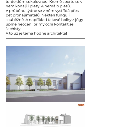
tento dům sokolovnou. Kromě sportu se v
něm konají i plesy. A nemálo plesů.
V průběhu týdne se v něm vystřídá přes
pět pronajímatelů. Někteří fungují
souběžně. A například takové holky z jógy
úplně neocení přímý oční kontakt se
šachisty.
A to už je téma hodné architekta!