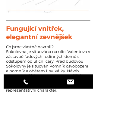
Fungující vnitřek,
elegantní zevnějšek
Co jsme vlastně navrhli?
Sokolovna je situována na ulici Valentova v
zástavbě řadových rodinných domů s
odstupem od uliční čáry. Před budovou
Sokolovny je situován Pomník osvobození
a pomník a obětem 1. sv. války. Návrh
prostor před hlavním vstupem rozšiřuje a
doplňuje o lavičky, stojan na kola. Pomocí
vhodné volby zeleně prostor dostává
reprezentativní charakter.
Jak je to uvnitř?
Na hlavní vstup navazuje šatna, která
slouží pro odložení kabátů při konání
společenských událostí. Dále navazují také
převlékárny, sál, nabízející 80 míst k sezení
s propojením na podium. Vstupní prostor
přechází v chodbu, na kterou navazují
toalety, náhradní šatna, skladovací prostor