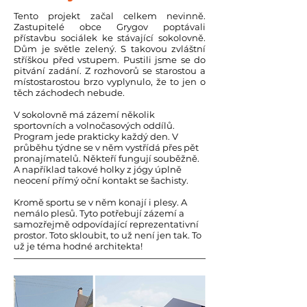
Tento projekt začal celkem nevinně.
Zastupitelé obce Grygov poptávali
přístavbu sociálek ke stávající sokolovně.
Dům je světle zelený. S takovou zvláštní
stříškou před vstupem. Pustili jsme se do
pitvání zadání. Z rozhovorů se starostou a
místostarostou brzo vyplynulo, že to jen o
těch záchodech nebude.
V sokolovně má zázemí několik
sportovních a volnočasových oddílů.
Program jede prakticky každý den. V
průběhu týdne se v něm vystřídá přes pět
pronajímatelů. Někteří fungují souběžně.
A například takové holky z jógy úplně
neocení přímý oční kontakt se šachisty.
Kromě sportu se v něm konají i plesy. A
nemálo plesů. Tyto potřebují zázemí a
samozřejmě odpovídající reprezentativní
prostor. Toto skloubit, to už není jen tak. To
už je téma hodné architekta!