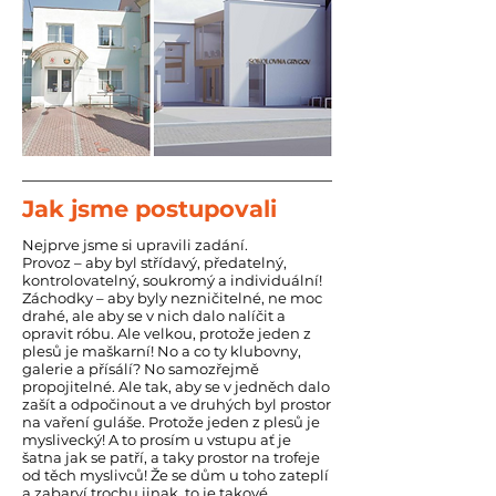
Jak jsme postupovali
Nejprve jsme si upravili zadání.
Provoz – aby byl střídavý, předatelný,
kontrolovatelný, soukromý a individuální!
Záchodky – aby byly nezničitelné, ne moc
drahé, ale aby se v nich dalo nalíčit a
opravit róbu. Ale velkou, protože jeden z
plesů je maškarní! No a co ty klubovny,
galerie a přísálí? No samozřejmě
propojitelné. Ale tak, aby se v jedněch dalo
zašít a odpočinout a ve druhých byl prostor
na vaření guláše. Protože jeden z plesů je
myslivecký! A to prosím u vstupu ať je
šatna jak se patří, a taky prostor na trofeje
od těch myslivců! Že se dům u toho zateplí
a zabarví trochu jinak, to je takové