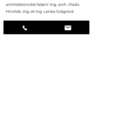
architektonické řešení: Ing. arch. Vlado
Hrivňák, Ing. et Ing. Lenka Grégrová
Požaduje váš územní plán územní studii
pro novou oblast?
Ozvěte se nám.
DALŠÍ PROJEKT