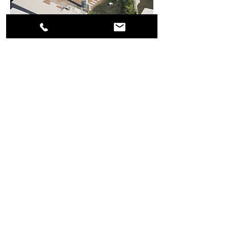
Člověk na prvním místě
Baví nás přemýšlet o veřejném prostoru. I
sebemenším. Zajímá nás, startuje spousty
myšlenek jak by se dal upravit, jak by mohl
fungovat k prospěchu obyvatel.
Tento prostor je navržen s ohledem na
různé skupiny obyvatel. Maminky s dětmi
na dopolední procházce. Dědečkové a
babičky odpočívající na odpoledním
slunci. Mládež na večer. Samozřejmě s
možností dobít si na schodech mobil. Tito
všichni si tady najdou příjemné místo pro
společné bytí.