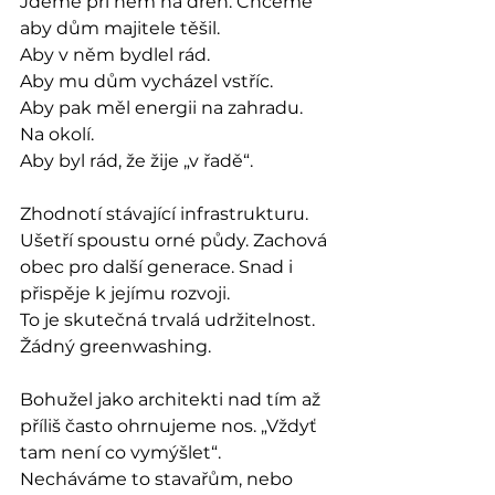
Jdeme při něm na dřeň. Chceme 
aby dům majitele těšil. 
Aby v něm bydlel rád. 
Aby mu dům vycházel vstříc. 
Aby pak měl energii na zahradu. 
Na okolí. 
Aby byl rád, že žije „v řadě“. 
Zhodnotí stávající infrastrukturu. 
Ušetří spoustu orné půdy. Zachová 
obec pro další generace. Snad i 
přispěje k jejímu rozvoji. 
To je skutečná trvalá udržitelnost. 
Žádný greenwashing. 
Bohužel jako architekti nad tím až 
příliš často ohrnujeme nos. „Vždyť 
tam není co vymýšlet“. 
Necháváme to stavařům, nebo 