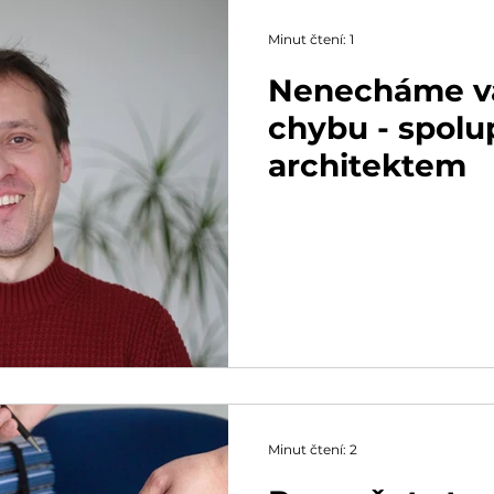
Minut čtení: 1
Nenecháme vá
chybu - spolu
architektem
Minut čtení: 2