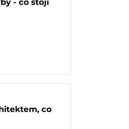
y - co stojí
hitektem, co