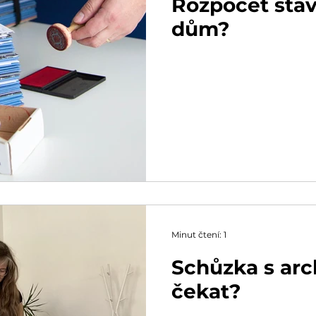
Rozpočet stavb
dům?
Minut čtení: 1
Schůzka s arc
čekat?