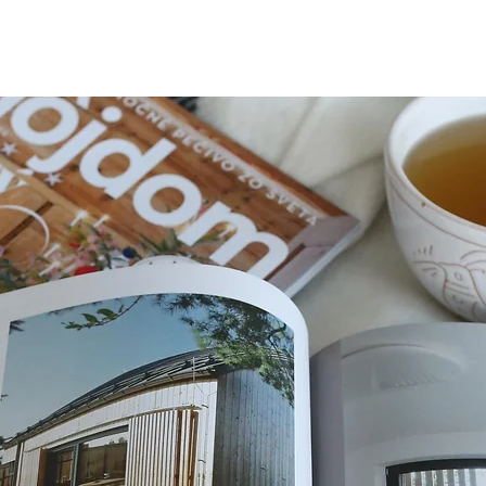
O Nás
Projekty
Novin